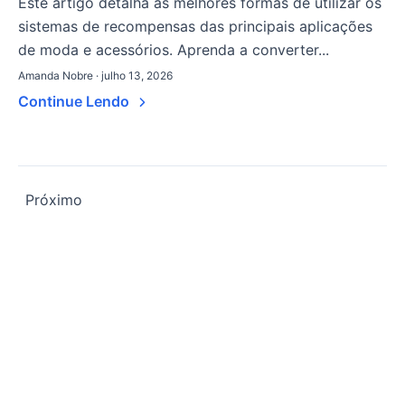
Este artigo detalha as melhores formas de utilizar os
sistemas de recompensas das principais aplicações
de moda e acessórios. Aprenda a converter...
Amanda Nobre · julho 13, 2026
Continue Lendo
Paginação
Próximo
de
posts