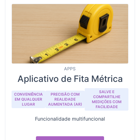
APPS
Aplicativo de Fita Métrica
SALVE E
CONVENIÊNCIA
PRECISÃO COM
COMPARTILHE
EM QUALQUER
REALIDADE
MEDIÇÕES COM
LUGAR
AUMENTADA (AR)
FACILIDADE
Funcionalidade multifuncional