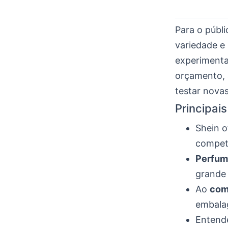
Para o públi
variedade e
experimenta
orçamento, 
testar novas
Principai
Shein o
competi
Perfum
grande 
Ao
com
embalag
Entende