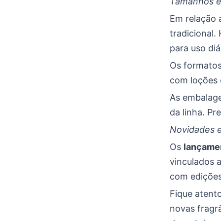
Tamanhos e
Em relação 
tradicional.
para uso diá
Os formatos
com loções 
As embalage
da linha. P
Novidades 
Os
lançame
vinculados 
com edições
Fique atent
novas fragrâ