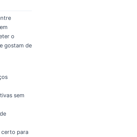
entre
tem
eter o
ue gostam de
ços
ativas sem
 de
 certo para