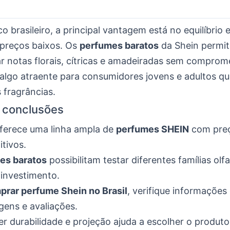
co brasileiro, a principal vantagem está no equilíbrio 
 preços baixos. Os
perfumes baratos
da Shein permi
r notas florais, cítricas e amadeiradas sem comprom
algo atraente para consumidores jovens e adultos q
 fragrâncias.
s conclusões
ferece uma linha ampla de
perfumes SHEIN
com pre
tivos.
es baratos
possibilitam testar diferentes famílias olf
investimento.
prar perfume Shein no Brasil
, verifique informações
ens e avaliações.
r durabilidade e projeção ajuda a escolher o produto