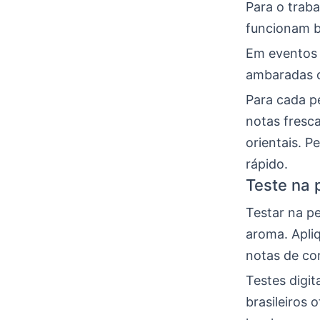
Para o trabal
funcionam b
Em eventos 
ambaradas o
Para cada p
notas fresc
orientais. P
rápido.
Teste na 
Testar na pe
aroma. Apli
notas de co
Testes digit
brasileiros