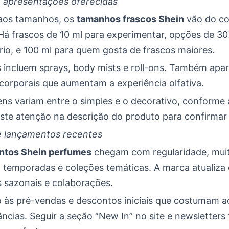
 apresentações oferecidas
aos tamanhos, os
tamanhos frascos Shein
vão do c
 Há frascos de 10 ml para experimentar, opções de 30
rio, e 100 ml para quem gosta de frascos maiores.
 incluem sprays, body mists e roll-ons. Também apa
corporais que aumentam a experiência olfativa.
ns variam entre o simples e o decorativo, conforme 
reste atenção na descrição do produto para confirmar
e lançamentos recentes
ntos Shein perfumes
chegam com regularidade, mui
a temporadas e coleções temáticas. A marca atualiza
 sazonais e colaborações.
o às pré-vendas e descontos iniciais que costumam
ncias. Seguir a seção “New In” no site e newsletters f