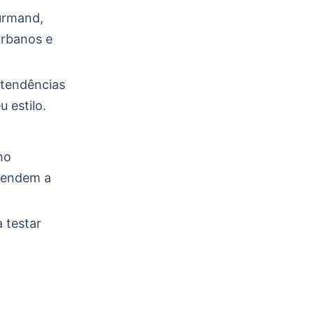
ourmand,
urbanos e
tendências
 estilo.
ho
 tendem a
 testar