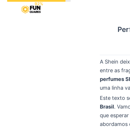
Pular
para
o
Per
conteúdo
A Shein dei
entre as fra
perfumes S
uma linha v
Este texto 
Brasil
. Vamo
que esperar
abordamos c