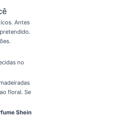
cê
icos. Antes
 pretendido.
ões.
ecidas no
 amadeiradas
o floral. Se
rfume Shein