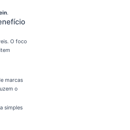
ein
.
nefício
eis. O foco
item
de marcas
eduzem o
a simples