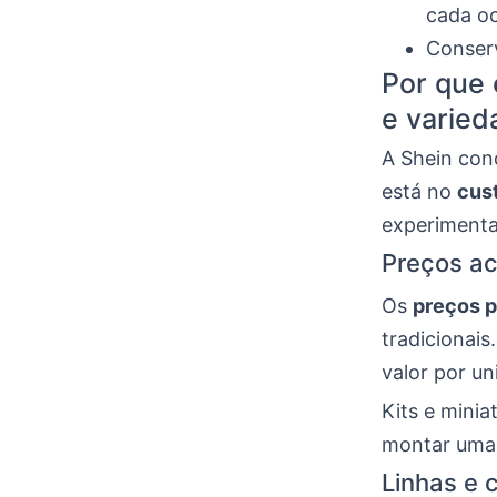
cada oc
Conserv
Por que 
e varied
A Shein con
está no
cus
experimentar
Preços ac
Os
preços 
tradicionais
valor por un
Kits e mini
montar uma 
Linhas e 