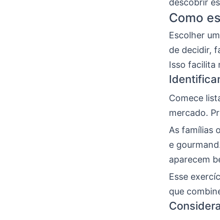
descobrir es
Como esc
Escolher um
de decidir, 
Isso facilit
Identifica
Comece lista
mercado. Pr
As famílias 
e gourmand.
aparecem ber
Esse exercíc
que combine
Considera