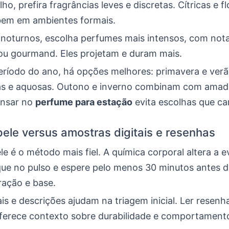
ho, prefira fragrâncias leves e discretas. Cítricas e fl
em em ambientes formais.
noturnos, escolha perfumes mais intensos, com not
u gourmand. Eles projetam e duram mais.
eríodo do ano, há opções melhores: primavera e ve
as e aquosas. Outono e inverno combinam com amad
ensar no
perfume para estação
evita escolhas que c
pele versus amostras digitais e resenhas
le é o método mais fiel. A química corporal altera a 
que no pulso e espere pelo menos 30 minutos antes de
ração e base.
ais e descrições ajudam na triagem inicial. Ler resenh
 oferece contexto sobre durabilidade e comportament