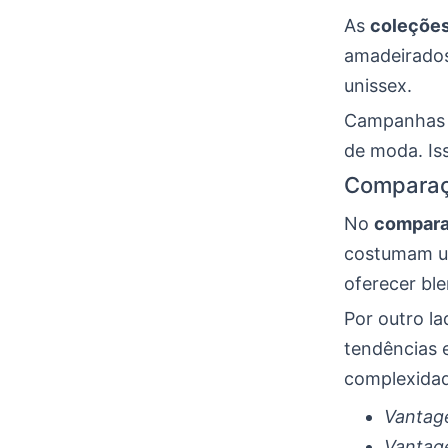
As
coleções
amadeirados
unissex.
Campanhas 
de moda. Iss
Comparaçã
No
compara
costumam us
oferecer ble
Por outro la
tendências e
complexidade
Vantag
Vantag