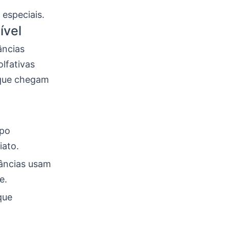
 especiais.
ível
âncias
lfativas
 que chegam
opo
iato.
râncias usam
e.
que