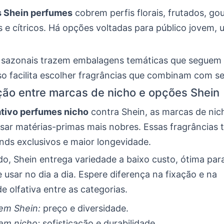
 Shein perfumes
cobrem perfis florais, frutados, g
 e cítricos. Há opções voltadas para público jovem, 
sazonais trazem embalagens temáticas que seguem 
o facilita escolher fragrâncias que combinam com seu
o entre marcas de nicho e opções Shein
tivo perfumes nicho
contra Shein, as marcas de nic
ar matérias-primas mais nobres. Essas fragrâncias
nds exclusivos e maior longevidade.
do, Shein entrega variedade a baixo custo, ótima para
 usar no dia a dia. Espere diferença na fixação e na
 olfativa entre as categorias.
em Shein:
preço e diversidade.
em nicho:
sofisticação e durabilidade.