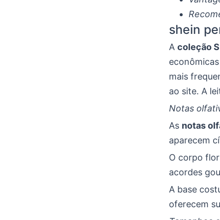
Recom
shein pe
A
coleção S
econômicas 
mais freque
ao site. A l
Notas olfati
As
notas ol
aparecem cí
O corpo flo
acordes gou
A base cost
oferecem su