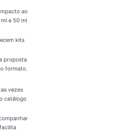
ompacto ao
 ml e 50 ml
recem kits
a proposta
 o formato.
tas vezes
 o catálogo
 acompanhar
acilita