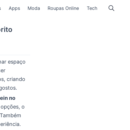
s
Apps
Moda
Roupas Online
Tech
rito
har espaço
cer
s, criando
gostos.
ein no
 opções, o
o. Também
riência.