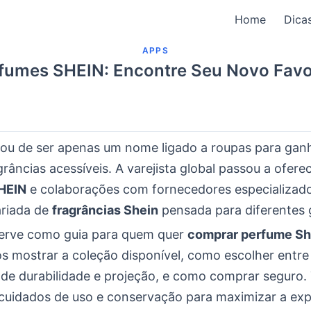
Home
Dica
APPS
fumes SHEIN: Encontre Seu Novo Favo
xou de ser apenas um nome ligado a roupas para gan
grâncias acessíveis. A varejista global passou a ofere
HEIN
e colaborações com fornecedores especializado
ariada de
fragrâncias Shein
pensada para diferentes 
serve como guia para quem quer
comprar perfume Sh
s mostrar a coleção disponível, como escolher entre
 de durabilidade e projeção, e como comprar segur
uidados de uso e conservação para maximizar a expe