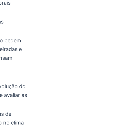
orais
as
rão pedem
eiradas e
ansam
evolução do
 avaliar as
as de
o no clima