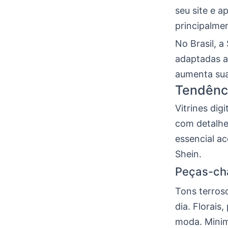
seu site e a
principalmen
No Brasil, 
adaptadas a
aumenta sua
Tendênci
Vitrines dig
com detalhe
essencial 
Shein.
Peças-cha
Tons terroso
dia. Florais
moda. Minim