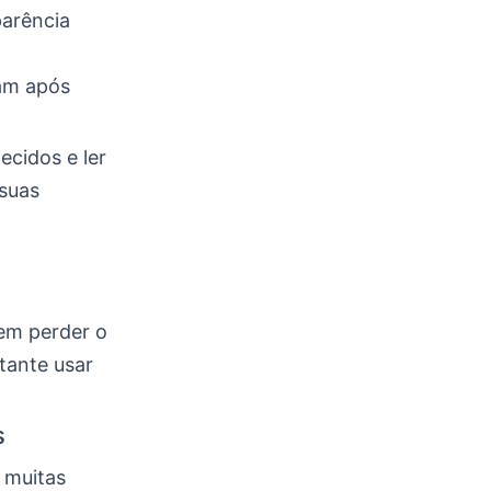
parência
am após
ecidos e ler
 suas
sem perder o
tante usar
s
; muitas