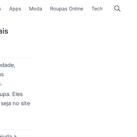
s
Apps
Moda
Roupas Online
Tech
ais
edade,
as
.
upa. Eles
seja no site
ajuda a