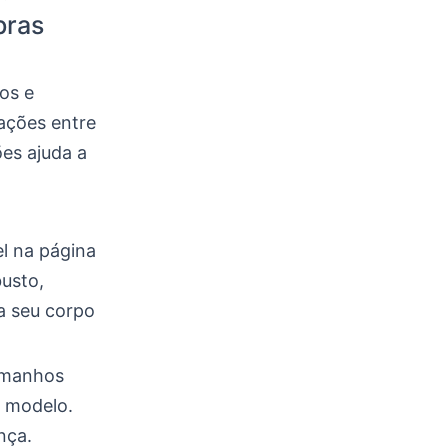
pras
os e
ações entre
es ajuda a
l na página
usto,
a seu corpo
tamanhos
o modelo.
nça.