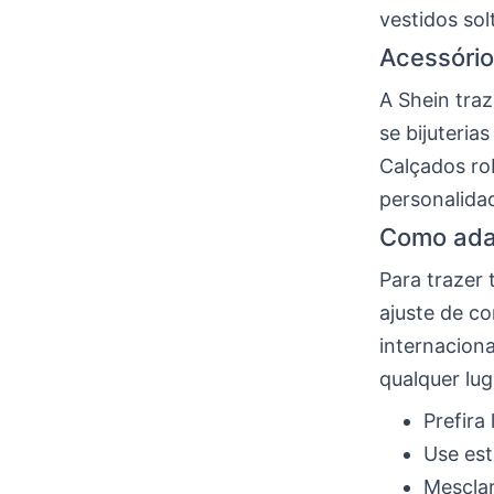
vestidos sol
Acessório
A Shein tra
se bijuteria
Calçados rob
personalida
Como adap
Para trazer 
ajuste de c
internaciona
qualquer lug
Prefira
Use est
Mesclar