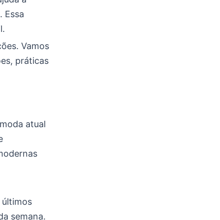
. Essa
l.
ões. Vamos
es, práticas
 moda atual
e
 modernas
 últimos
oda semana.