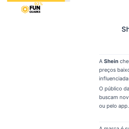
Pular
para
o
Sh
conteúdo
A
Shein
cheg
preços baix
influenciada
O público d
buscam novid
ou pelo app.
A marca é su