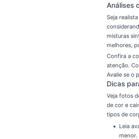
Análises 
Seja realist
considerand
misturas si
melhores, p
Confira a c
atenção. Cos
Avalie se o 
Dicas para
Veja fotos d
de cor e ca
tipos de cor
Leia av
menor.