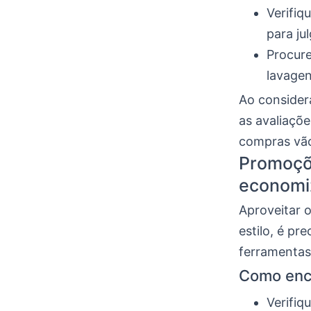
Verifiq
para ju
Procur
lavagen
Ao considera
as avaliaçõ
compras vão
Promoçõe
economi
Aproveitar 
estilo, é p
ferramenta
Como enco
Verifiq