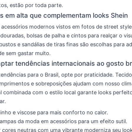
tos, estão por toda parte.
s em alta que complementam looks Shein
z acessórios modernos vistos em fotos de street styl
s douradas, bolsas de palha e cintos para realçar o visu
ustos e sandálias de tiras finas são escolhas para ad
de sem gastar muito.
tar tendências internacionais ao gosto bra
tendências para o Brasil, opte por praticidade. Tecido
omprimentos e sobreposições ajudam com nosso cli
l combinada com o estilo local garante looks perfeit
ar.
 linho e viscose para mais conforto no calor.
ampas da moda em acessórios para um efeito sutil.
 cores neutras com uma vibrante moderniza seu look