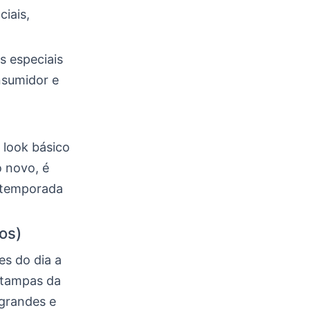
iais,
s especiais
nsumidor e
o look básico
 novo, é
 temporada
os)
es do dia a
estampas da
 grandes e