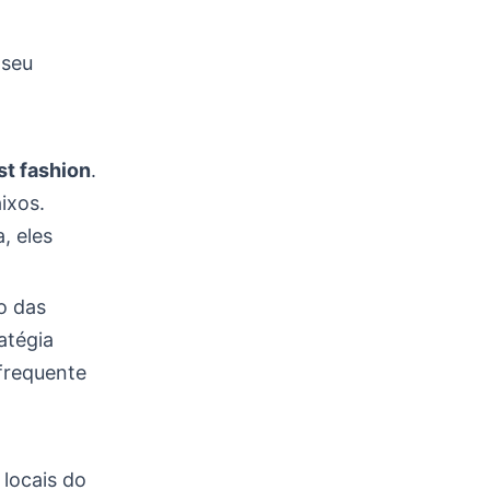
 seu
st fashion
.
ixos.
, eles
o das
atégia
 frequente
 locais do