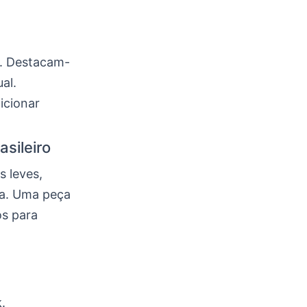
e. Destacam-
al.
icionar
sileiro
s leves,
ma. Uma peça
os para
.