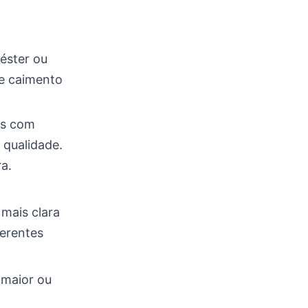
éster ou
 e caimento
os com
 qualidade.
ra.
 mais clara
ferentes
 maior ou