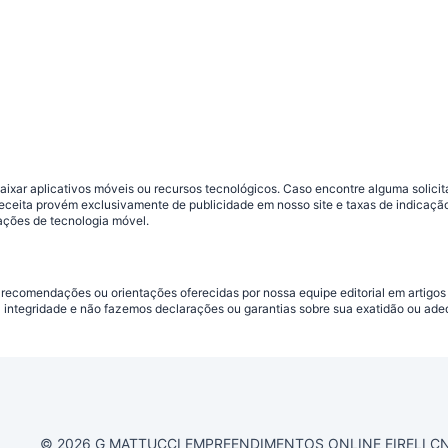
ar aplicativos móveis ou recursos tecnológicos. Caso encontre alguma solicitaç
 receita provém exclusivamente de publicidade em nosso site e taxas de indica
ações de tecnologia móvel.
 recomendações ou orientações oferecidas por nossa equipe editorial em artigos
a integridade e não fazemos declarações ou garantias sobre sua exatidão ou ad
© 2026 G MATTUCCI EMPREENDIMENTOS ONLINE EIRELI CNPJ 