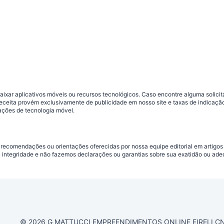
ar aplicativos móveis ou recursos tecnológicos. Caso encontre alguma solicitaç
 receita provém exclusivamente de publicidade em nosso site e taxas de indica
ações de tecnologia móvel.
 recomendações ou orientações oferecidas por nossa equipe editorial em artigos
a integridade e não fazemos declarações ou garantias sobre sua exatidão ou ad
© 2026 G MATTUCCI EMPREENDIMENTOS ONLINE EIRELI CNPJ 