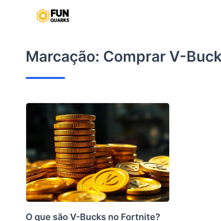
Pular
para
o
conteúdo
Marcação:
Comprar V-Buc
O que são V-Bucks no Fortnite?