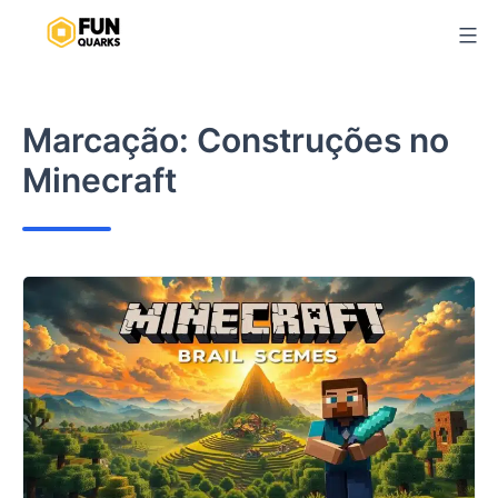
Pular
para
o
conteúdo
Marcação:
Construções no
Minecraft