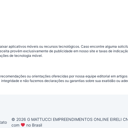
ar aplicativos móveis ou recursos tecnológicos. Caso encontre alguma solicitaç
 receita provém exclusivamente de publicidade em nosso site e taxas de indica
ações de tecnologia móvel.
 recomendações ou orientações oferecidas por nossa equipe editorial em artigos
a integridade e não fazemos declarações ou garantias sobre sua exatidão ou ad
© 2026 G MATTUCCI EMPREENDIMENTOS ONLINE EIRELI CNPJ 
tato
com
no Brasil