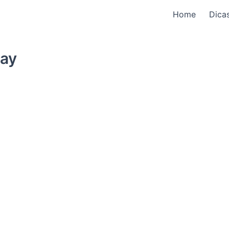
Home
Dica
lay