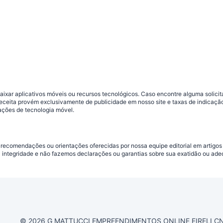
ar aplicativos móveis ou recursos tecnológicos. Caso encontre alguma solicitaç
 receita provém exclusivamente de publicidade em nosso site e taxas de indica
ações de tecnologia móvel.
 recomendações ou orientações oferecidas por nossa equipe editorial em artigos
a integridade e não fazemos declarações ou garantias sobre sua exatidão ou ad
© 2026 G MATTUCCI EMPREENDIMENTOS ONLINE EIRELI CNPJ 