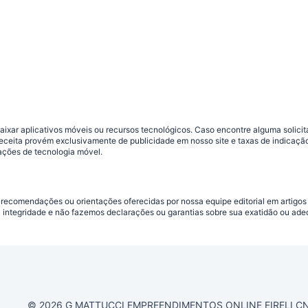
ar aplicativos móveis ou recursos tecnológicos. Caso encontre alguma solicitaç
 receita provém exclusivamente de publicidade em nosso site e taxas de indica
ações de tecnologia móvel.
 recomendações ou orientações oferecidas por nossa equipe editorial em artigos
a integridade e não fazemos declarações ou garantias sobre sua exatidão ou ad
© 2026 G MATTUCCI EMPREENDIMENTOS ONLINE EIRELI CNPJ 