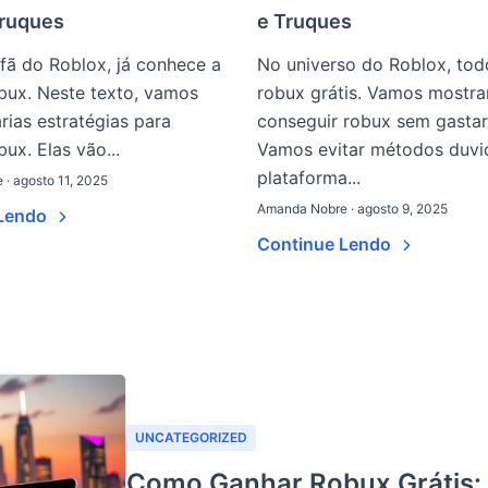
Truques
e Truques
fã do Roblox, já conhece a
No universo do Roblox, to
ux. Neste texto, vamos
robux grátis. Vamos mostr
rias estratégias para
conseguir robux sem gastar
ux. Elas vão...
Vamos evitar métodos duvi
plataforma...
· agosto 11, 2025
Amanda Nobre · agosto 9, 2025
 Lendo
Continue Lendo
UNCATEGORIZED
Como Ganhar Robux Grátis: 