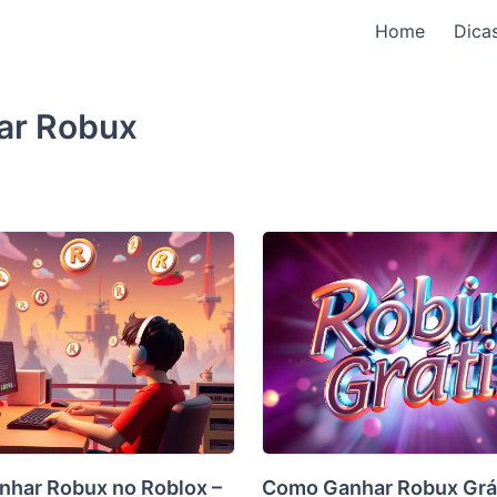
Home
Dica
ar Robux
har Robux no Roblox –
Como Ganhar Robux Grát