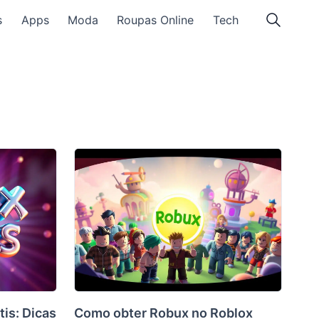
s
Apps
Moda
Roupas Online
Tech
is: Dicas
Como obter Robux no Roblox