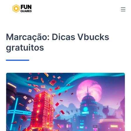
Pular
para
o
conteúdo
Marcação:
Dicas Vbucks
gratuitos