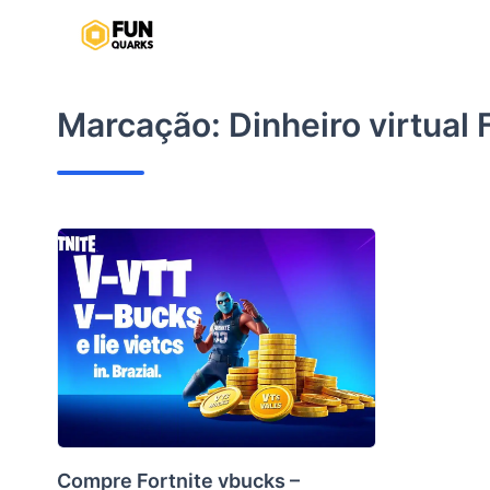
Pular
para
o
conteúdo
Marcação:
Dinheiro virtual 
Compre Fortnite vbucks –