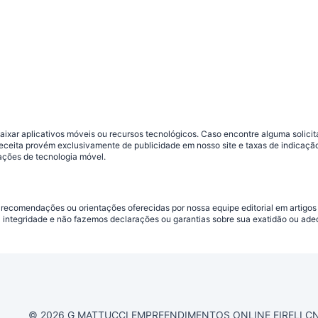
ar aplicativos móveis ou recursos tecnológicos. Caso encontre alguma solicitaç
 receita provém exclusivamente de publicidade em nosso site e taxas de indica
ações de tecnologia móvel.
 recomendações ou orientações oferecidas por nossa equipe editorial em artigos
a integridade e não fazemos declarações ou garantias sobre sua exatidão ou ad
© 2026 G MATTUCCI EMPREENDIMENTOS ONLINE EIRELI CNPJ 