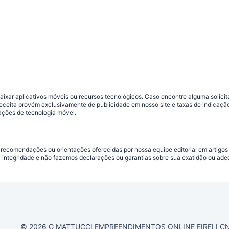
ar aplicativos móveis ou recursos tecnológicos. Caso encontre alguma solicitaç
 receita provém exclusivamente de publicidade em nosso site e taxas de indica
ações de tecnologia móvel.
 recomendações ou orientações oferecidas por nossa equipe editorial em artigos
a integridade e não fazemos declarações ou garantias sobre sua exatidão ou ad
© 2026 G MATTUCCI EMPREENDIMENTOS ONLINE EIRELI CNPJ 