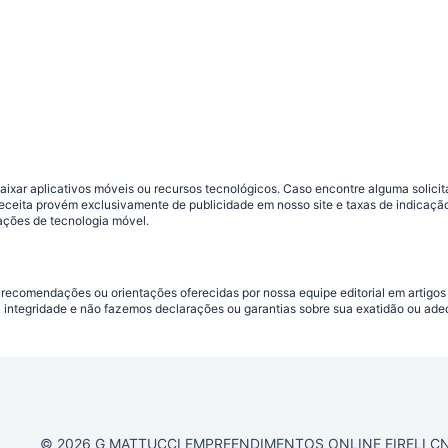
ar aplicativos móveis ou recursos tecnológicos. Caso encontre alguma solicitaç
 receita provém exclusivamente de publicidade em nosso site e taxas de indica
ações de tecnologia móvel.
 recomendações ou orientações oferecidas por nossa equipe editorial em artigos
a integridade e não fazemos declarações ou garantias sobre sua exatidão ou ad
© 2026 G MATTUCCI EMPREENDIMENTOS ONLINE EIRELI CNPJ 