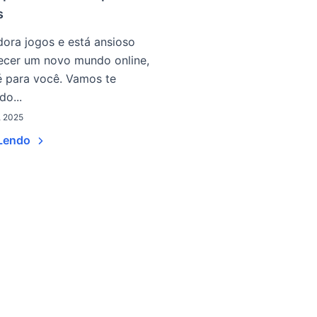
s
ora jogos e está ansioso
ecer um novo mundo online,
é para você. Vamos te
do...
0, 2025
 Lendo