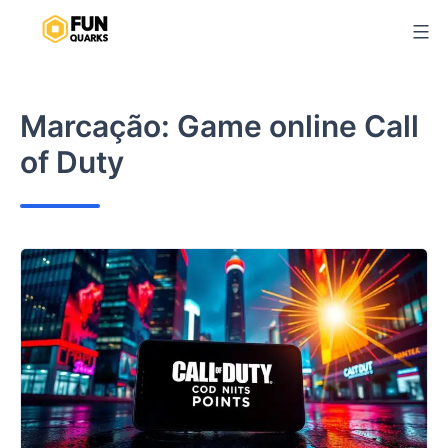
Pular
para
o
conteúdo
Marcação:
Game online Call
of Duty