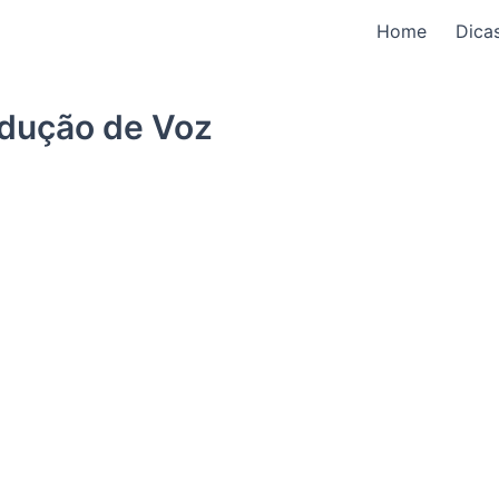
Home
Dica
dução de Voz