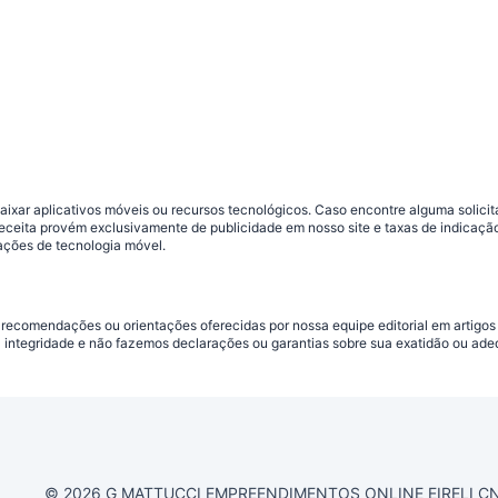
ar aplicativos móveis ou recursos tecnológicos. Caso encontre alguma solicitaç
 receita provém exclusivamente de publicidade em nosso site e taxas de indica
ações de tecnologia móvel.
 recomendações ou orientações oferecidas por nossa equipe editorial em artigos
a integridade e não fazemos declarações ou garantias sobre sua exatidão ou ad
© 2026 G MATTUCCI EMPREENDIMENTOS ONLINE EIRELI CNPJ 