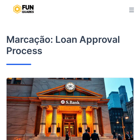
Pular
para
o
conteúdo
Marcação:
Loan Approval
Process