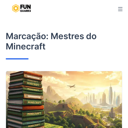
Pular
para
o
conteúdo
Marcação:
Mestres do
Minecraft