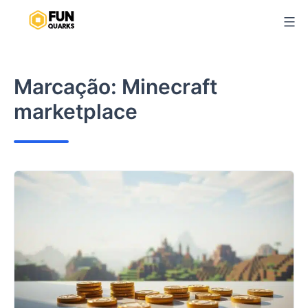
Pular
para
o
conteúdo
Marcação:
Minecraft
marketplace