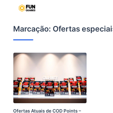
Pular
para
o
conteúdo
Marcação:
Ofertas especia
Ofertas Atuais de COD Points –