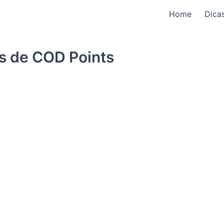
Home
Dica
is de COD Points