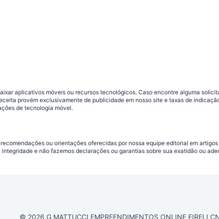
ar aplicativos móveis ou recursos tecnológicos. Caso encontre alguma solicitaç
 receita provém exclusivamente de publicidade em nosso site e taxas de indica
ações de tecnologia móvel.
 recomendações ou orientações oferecidas por nossa equipe editorial em artigos
a integridade e não fazemos declarações ou garantias sobre sua exatidão ou ad
© 2026 G MATTUCCI EMPREENDIMENTOS ONLINE EIRELI CNPJ 