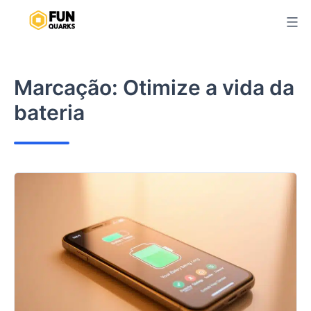
Pular
para
o
conteúdo
Marcação:
Otimize a vida da
bateria