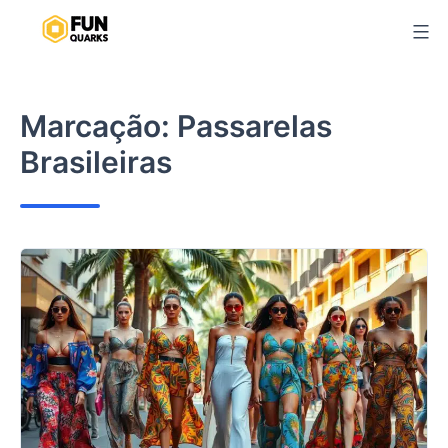
Pular
para
o
conteúdo
Marcação:
Passarelas
Brasileiras