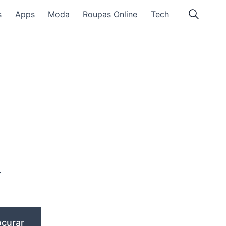
s
Apps
Moda
Roupas Online
Tech
.