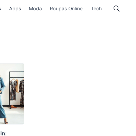
s
Apps
Moda
Roupas Online
Tech
in: