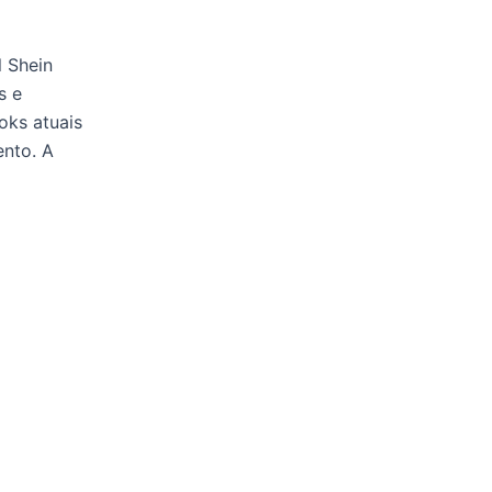
 Shein
s e
oks atuais
nto. A