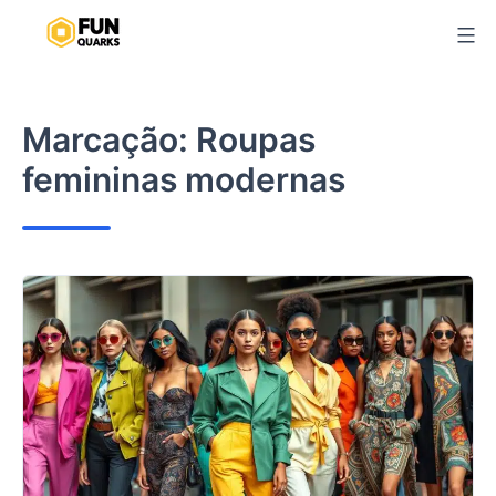
Pular
para
o
conteúdo
Marcação:
Roupas
femininas modernas