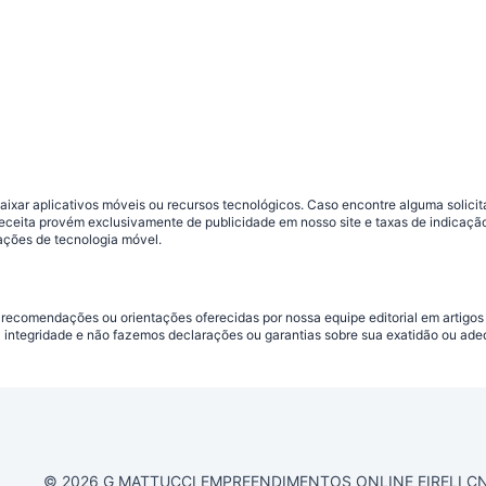
ar aplicativos móveis ou recursos tecnológicos. Caso encontre alguma solicitaç
 receita provém exclusivamente de publicidade em nosso site e taxas de indica
ações de tecnologia móvel.
 recomendações ou orientações oferecidas por nossa equipe editorial em artigos
a integridade e não fazemos declarações ou garantias sobre sua exatidão ou ad
© 2026 G MATTUCCI EMPREENDIMENTOS ONLINE EIRELI CNPJ 