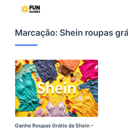
Pular
para
o
conteúdo
Marcação:
Shein roupas grá
Ganhe Roupas Grátis da Shein –