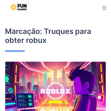
Pular
para
o
conteúdo
Marcação:
Truques para
obter robux