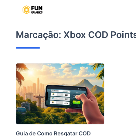
Pular
para
o
conteúdo
Marcação:
Xbox COD Point
Guia de Como Resgatar COD