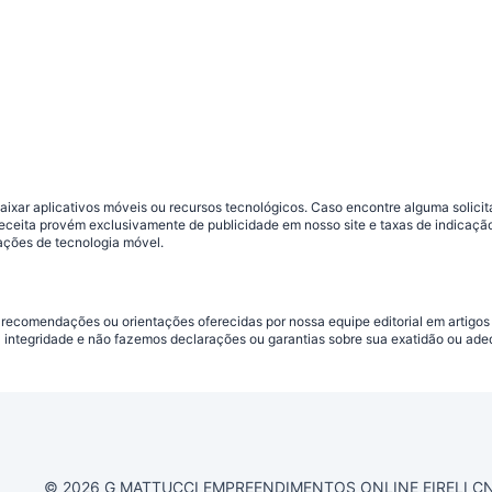
ar aplicativos móveis ou recursos tecnológicos. Caso encontre alguma solicitaç
 receita provém exclusivamente de publicidade em nosso site e taxas de indica
ações de tecnologia móvel.
 recomendações ou orientações oferecidas por nossa equipe editorial em artigos
a integridade e não fazemos declarações ou garantias sobre sua exatidão ou ad
© 2026 G MATTUCCI EMPREENDIMENTOS ONLINE EIRELI CNPJ 