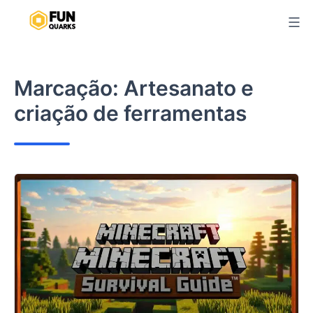
Pular
para
o
conteúdo
Marcação:
Artesanato e
criação de ferramentas